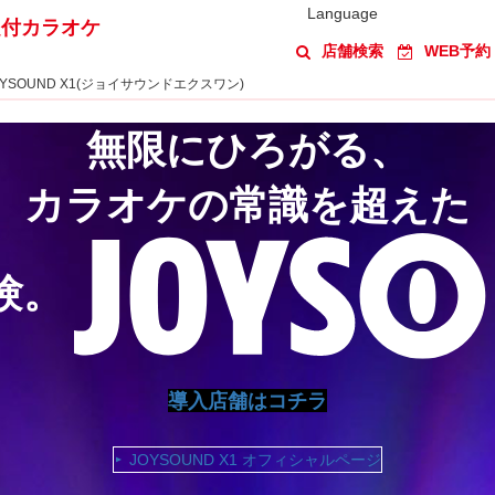
Language
題付カラオケ
店舗検索
WEB予約
YSOUND X1(ジョイサウンドエクスワン)
無限にひろがる、
カラオケの常識を超えた
験。
導入店舗はコチラ
JOYSOUND X1 オフィシャルページ