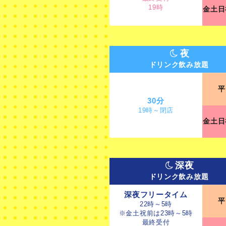
19時
金土日
夜
ドリンク飲み放題
平
30分
19時～閉店
金土日
深夜
ドリンク飲み放題
深夜フリータイム
平
22時～5時
※金土祝前は23時～5時
最終受付