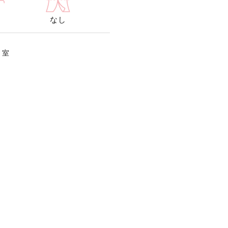
なし
0
室
ライブ配信の視聴やデスクワークも快適！
限定屋台