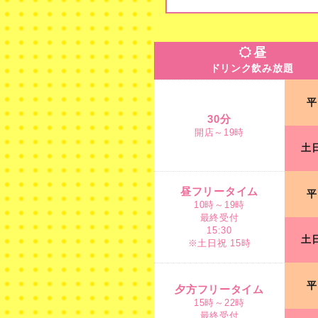
昼
ドリンク飲み放題
昼
ドリンク飲み放題
30分
平
開店～19時
30分
開店～19時
土
昼フリータイム
10時～19時
最終受付
昼フリータイム
平
15:30
10時～19時
※土日祝 15時
最終受付
15:30
土
※土日祝 15時
夕方フリータイム
15時～22時
平
最終受付
夕方フリータイム
金
19時
15時～22時
最終受付