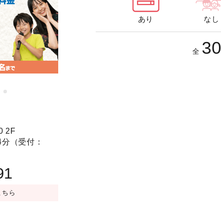
あり
なし
3
全
アニバーサリープラン
 2F
4分（受付：
91
こちら