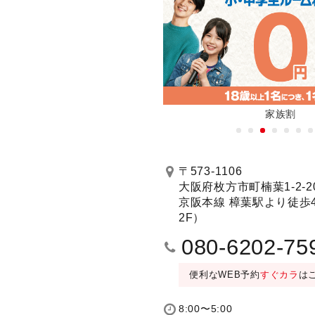
新機種全店に順次導入！
家族割
〒573-1106
大阪府枚方市町楠葉1-2-20
京阪本線 樟葉駅より徒歩
2F）
080-6202-75
便利なWEB予約
すぐカラ
は
8:00〜5:00