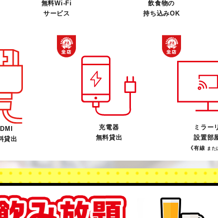
無料Wi-Fi
飲食物の
サービス
持ち込みOK
充電器
ミラー
DMI
無料貸出
設置部
料貸出
《有線
また