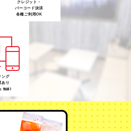
クレジット・
バーコード決済
各種ご利用OK
リング
屋あり
無線》
は