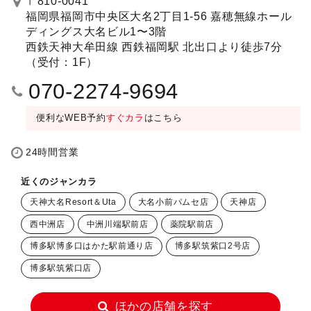
〒810-0041
福岡県福岡市中央区大名2丁目1-56 嘉穂無線ホール
ディングス大名ビル1〜3階
西鉄天神大牟田線 西鉄福岡駅 北出口より徒歩7分
（受付：1F）
070-2274-9694
便利なWEB予約
すぐカラ
はこちら
24時間営業
近くのジャンカラ
天神大名Resort＆Uta
大名小前パムセ店
天神店
西中洲店
中洲川端駅前店
薬院駅前店
博多駅博多口はかた駅前通り店
博多駅筑紫口2号店
博多駅筑紫口店
ほかの店舗を探す