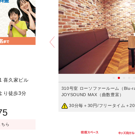
アニバーサリープラン
予約する
1 喜久家ビル
DAM WAO!
310号室 ローソファールーム（Blu-ra
より徒歩3分
JOYSOUND MAX（曲数豊富）
30分毎＋30円/フリータイム＋20
75
こちら