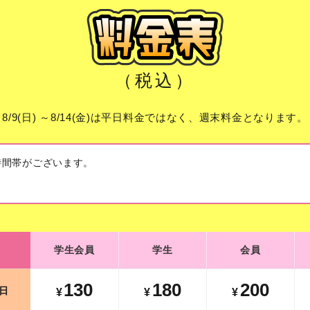
（税込）
8/9(日) ～8/14(金)は平日料金ではなく、週末料金となります。
時間帯がございます。
学生会員
学生
会員
学生会員
学生
会員
130
180
200
平日
¥
¥
¥
130
180
200
日
¥
¥
¥
290
330
350
土日祝
¥
¥
¥