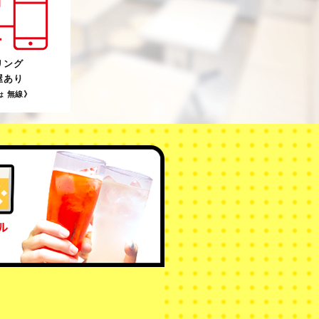
リング
屋あり
無線》
は