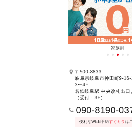
新機種全店に順次導入！
家族割
予約する
〒500-8833
岐阜県岐阜市神田町9-16-
3〜4F
ND MAX（曲数豊富）
302号室 ディスコルーム(1〜8名)／LIVE 
名鉄岐阜駅 中央改札出口
（受付：3F）
090-8190-03
便利なWEB予約
すぐカラ
は