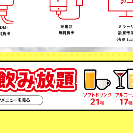
充電器
ミラー
DMI
無料貸出
設置部
料貸出
《有線
また