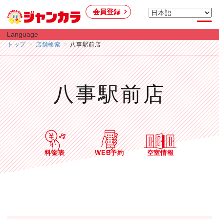
会員登録
Language
トップ
店舗検索
八事駅前店
八事駅前店
料金表
WEB予約
空室情報