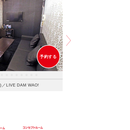
30分毎＋30円/フリータイム＋
朝までおトクに過ごすならナイトパック
予約する
LIVE DAM WAO!