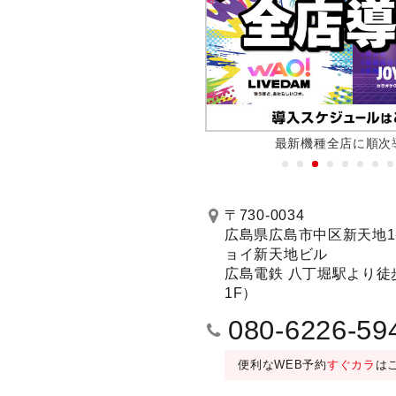
上げても！夏の値上げなし
最新機種全店に順次
予約する
〒730-0034
広島県広島市中区新天地1-
ョイ新天地ビル
SOUND MAX（曲数豊
101号室 マットルーム（Blu-ray/DVD設
広島電鉄 八丁堀駅より徒
MAX（曲数豊富）
1F）
30分毎＋80円/フリータイム＋400
080-6226-59
便利なWEB予約
すぐカラ
は