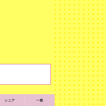
シニア
一般
シニア
一般
105
270
¥
¥