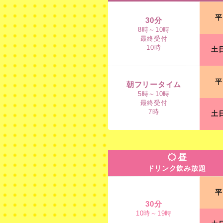
8時～10時
平
最終受付
30分
10時
8時～10時
最終受付
10時
土
朝フリータイム
5時～10時
平
最終受付
朝フリータイム
7時
5時～10時
最終受付
7時
土
昼
ドリンク飲み放題
昼
ドリンク飲み放題
30分
平
10時～19時
30分
10時～19時