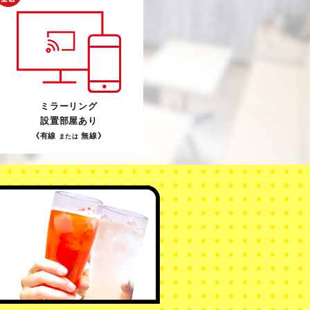
ミラーリング
設置部屋あり
《有線
無線》
または