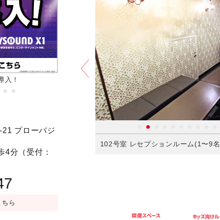
導入！
フラポ食べ放題
予約する
21 プローバジ
置）(1〜5名)／JOYSOUND
102号室 レセプションルーム(1〜9名)／
歩4分（受付：
円
47
こちら