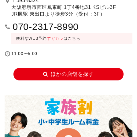
〒593-8324
大阪府堺市西区鳳東町 1丁4番地31 KSビル3F
JR鳳駅 東出口より徒歩3分（受付：3F）
070-2317-8990
便利なWEB予約
すぐカラ
はこちら
11:00〜5:00
ほかの店舗を探す