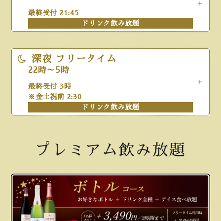
最終受付 3時
¥
550
¥
610
一般
最終受付 21:45
※金土祝前2:30
ドリンク飲み放題
ドリンク飲み放題
平日
金土祝前
¥
1,510
-
会員
深夜
フリータイム
22時～5時
¥
1,950
-
一般
最終受付 3時
※金土祝前 2:30
ドリンク飲み放題
平日
金土祝前
¥
1,500
¥
2,010
会員
プレミアム飲み放題
¥
1,910
¥
2,460
一般