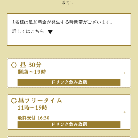
ます。
1名様は追加料金が発生する時間帯がございます。
詳しくはこちら
昼 30分
開店～19時
昼
30分
ドリンク飲み放題
開店～19時
ドリンク飲み放題
ショートフリータイム
平日
土日祝
11時～16時
最終受付 13:30
昼フリータイム
¥
220
¥
440
会員
ドリンク飲み放題
11時～19時
¥
350
¥
520
一般
最終受付 16:30
昼フリータイム
ドリンク飲み放題
11時～19時
平日
土日祝
最終受付 16:30