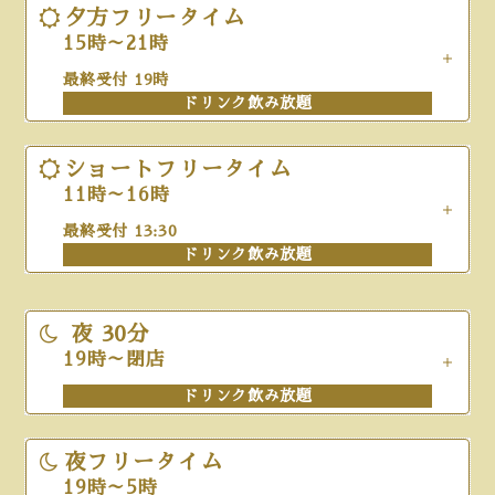
ドリンク飲み放題
夕方フリータイム
¥
1,050
¥
1,850
会員
15時～21時
¥
1,380
¥
2,050
一般
夕方フリータイム
最終受付 19時
ドリンク飲み放題
15時～21時
最終受付 19時
平日
土日祝
ドリンク飲み放題
ショートフリータイム
¥
2,180
¥
2,340
会員
11時～16時
夜 30分
¥
2,450
¥
2,670
一般
最終受付 13:30
19時～閉店
ドリンク飲み放題
ドリンク飲み放題
平日
土日祝
-
¥
1,540
会員
夜フリータイム
夜
30分
19時～5時
19時～閉店
-
¥
1,760
最終受付 21:45
一般
ドリンク飲み放題
ドリンク飲み放題
平日
金土日祝祝前
夜フリータイム
深夜フリータイム
¥
440
¥
510
会員
19時～5時
22時～5時