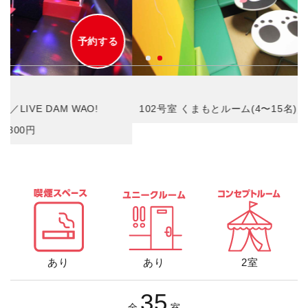
予約する
102号室 くまもとルーム(4〜15名)／LIVE DAM WAO!
あり
あり
2室
35
全
室