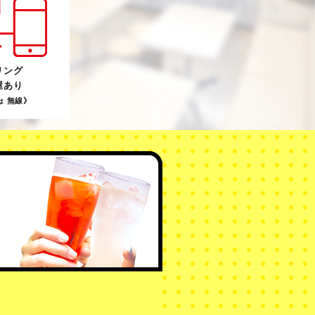
リング
屋あり
無線》
は