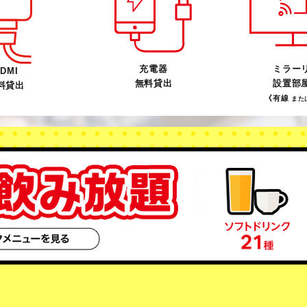
充電器
ミラー
DMI
無料貸出
設置部
料貸出
《有線
また