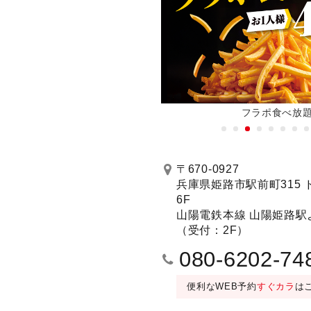
新機種全店に順次導入！
フラポ食べ放
予約する
〒670-0927
兵庫県姫路市駅前町315 
6F
M WAO!
401号室 レセプションルーム（DVD設置）
山陽電鉄本線 山陽姫路駅
MAX（曲数豊富）
（受付：2F）
080-6202-74
便利なWEB予約
すぐカラ
は