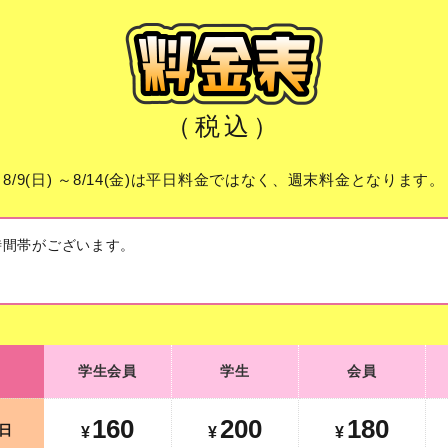
（税込）
8/9(日) ～8/14(金)は平日料金ではなく、週末料金となります。
時間帯がございます。
学生会員
学生
会員
学生会員
学生
会員
160
200
180
平日
¥
¥
¥
160
200
180
日
¥
¥
¥