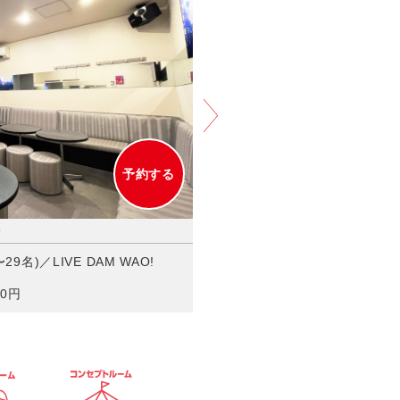
高校生限定フリータイム
ソフ
予約する
名)／LIVE DAM WAO!
403号室 マットルーム(4〜20名)／L
0円
30分毎＋30円/フリータイム＋