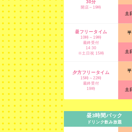
30分
開店～19時
土
昼フリータイム
10時～19時
最終受付
昼フリータイム
平
14:30
10時～19時
※土日祝 15時
最終受付
14:30
土
※土日祝 15時
夕方フリータイム
15時～22時
平
最終受付
夕方フリータイム
19時
15時～22時
最終受付
19時
土
昼3時間パック
ドリンク飲み放題
昼3時間パック
ドリンク飲み放題
10時～21時