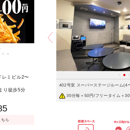
題
家族割
予約する
ドレミビル2〜
402号室 スーパーステージルーム(4〜29
(4〜12名)／JOYSOUND
より徒歩5分
30分毎＋50円/フリータイム＋30
85
こちら