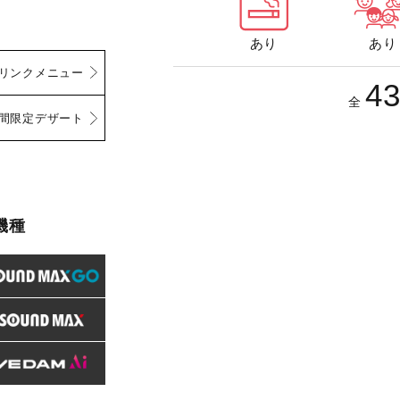
あり
あり
リンクメニュー
4
全
間限定デザート
機種