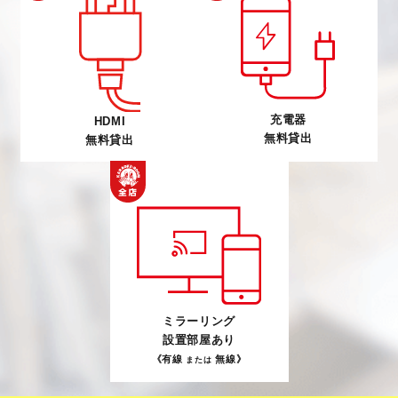
充電器
HDMI
無料貸出
無料貸出
ミラーリング
設置部屋あり
《有線
無線》
または