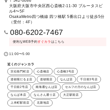
〒542-0086
大阪府大阪市中央区西心斎橋2-11-30 ブルータスビ
ル4〜5F
OsakaMetro四つ橋線 四ツ橋駅 5番出口より徒歩5分
（受付：4F）
080-6202-7467
便利なWEB予約
すぐカラ
はこちら
11:00〜5:00
近くのジャンカラ
宗右衛門町店
心斎橋店
心斎橋3号店
道頓堀だるま店
道頓堀店
なんば店
千日前3号店
千日前2号店
南海通なんば店
セルフの方のなんば店
なんば本店
なんさん通り店
大正駅前店
上本町駅前店
北新地店