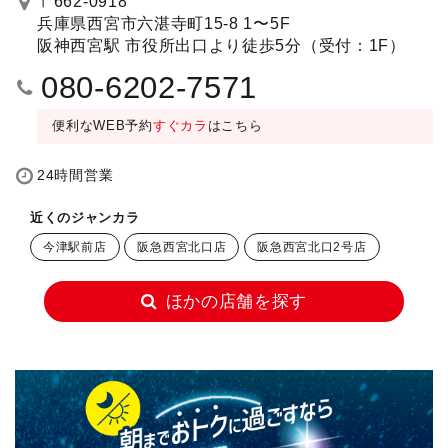
〒662-0918
兵庫県西宮市六湛寺町15-8 1〜5F
阪神西宮駅 市役所出口より徒歩5分（受付：1F）
080-6202-7571
便利なWEB予約
すぐカラ
はこちら
24時間営業
近くのジャンカラ
今津駅前店
阪急西宮北口店
阪急西宮北口2号店
ほかの店舗を探す