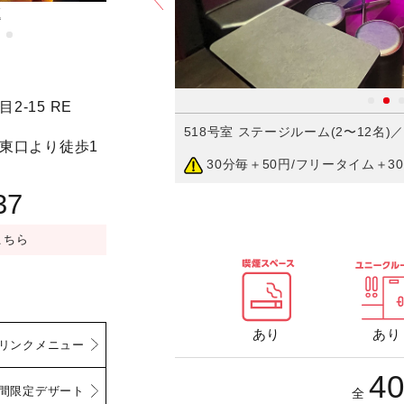
題
家族割
予約する
-15 RE
ーリング設置）(1〜6名)／
518号室 ステージルーム(2〜12名)／LI
 東口より徒歩1
30分毎＋50円/フリータイム＋30
円
37
こちら
あり
あり
リンクメニュー
4
間限定デザート
全