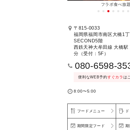
新機種全店に順次導入！
フラポ食べ放
予約する
〒815-0033
福岡県福岡市南区大橋1丁目2
SECOND5階
設置）(1〜6名)／
508号室 推し活ルーム（Blu-ray/ミラ
西鉄天神大牟田線 大橋駅
）
LIVE DAM Ai
分（受付：5F）
30分毎＋50円/フリータイム＋300
080-6598-35
便利なWEB予約
すぐカラ
は
8:00〜5:00
フードメニュー
ド
期間限定フード
期