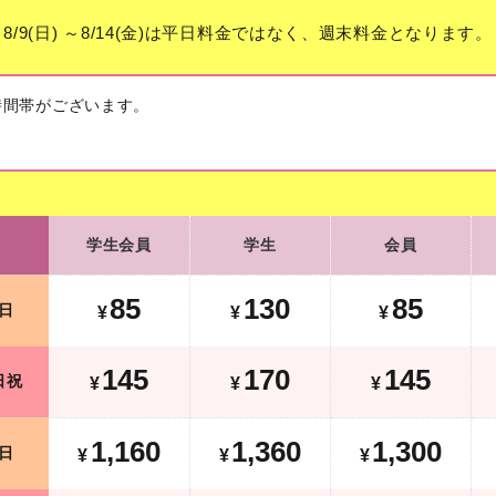
8/9(日) ～8/14(金)は平日料金ではなく、週末料金となります。
時間帯がございます。
学生会員
学生
会員
学生会員
学生
会員
125
170
125
平日
¥
¥
¥
85
130
85
日
¥
¥
¥
265
290
265
土日祝
¥
¥
¥
145
170
145
日祝
¥
¥
¥
1,360
1,560
1,500
平日
¥
¥
¥
¥
1,160
1,360
1,300
日
¥
¥
¥
1,860
2,070
1,980
土日祝
¥
¥
¥
¥