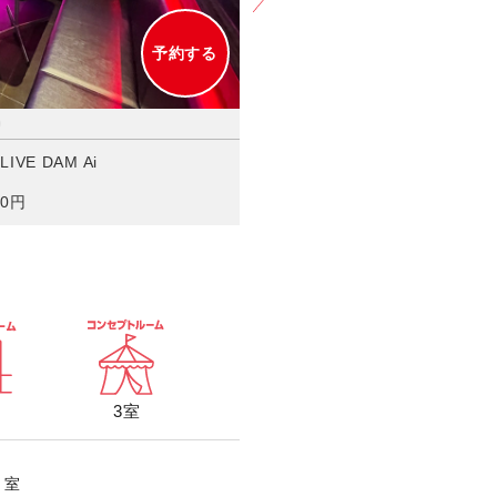
ソフトクリーム食べ放題！！
ア
予約する
VE DAM Ai
536号室 キッズ知育ルーム（Blu-r
JOYSOUND MAX GO（曲数
0円
30分毎＋50円/フリータイム＋
3室
0
室