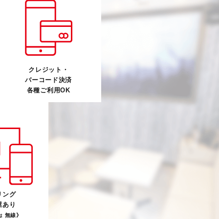
クレジット・
バーコード決済
各種ご利用OK
リング
屋あり
無線》
は