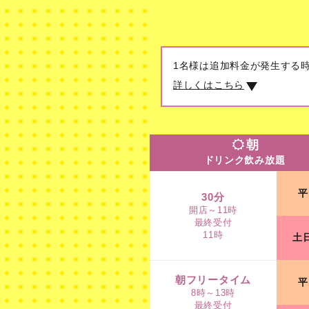
1名様は追加料金が発生する
詳しくはこちら
朝
ドリンク飲み放題
朝
ドリンク飲み放題
30分
開店～11時
平
最終受付
30分
11時
開店～11時
最終受付
11時
土
朝フリータイム
8時～13時
最終受付
朝フリータイム
平
9時
8時～13時
※土日祝 10時
最終受付