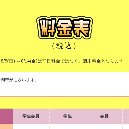
（税込）
8/9(日) ～8/14(金)は平日料金ではなく、週末料金となります。
時間帯がございます。
学生会員
学生
会員
学生会員
学生
会員
95
180
105
平日
¥
¥
¥