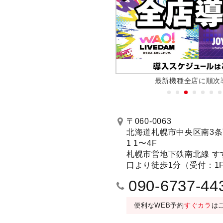
月29日(金)10時オープン
最新機種全店に順次
予約する
〒060-0063
北海道札幌市中央区南3条
1 1〜4F
201号室 プロジェクタールーム（Blu-r
 DAM WAO!
札幌市営地下鉄南北線 す
25名)／LIVE DAM WAO!
口より徒歩1分（受付：1
090-6737-44
便利なWEB予約
すぐカラ
は