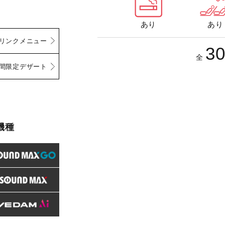
あり
あり
リンクメニュー
3
全
間限定デザート
機種