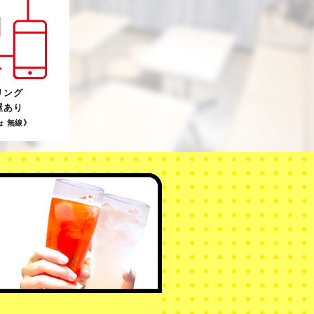
リング
屋あり
無線》
は