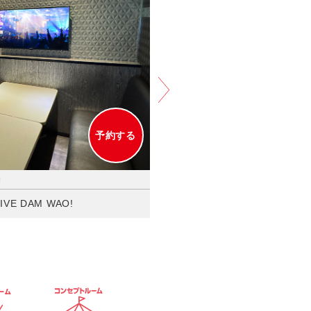
家族割
ア
予約する
E DAM WAO!
304号室 ローソファールーム(1〜3名
30分毎＋80円/フリータイム＋