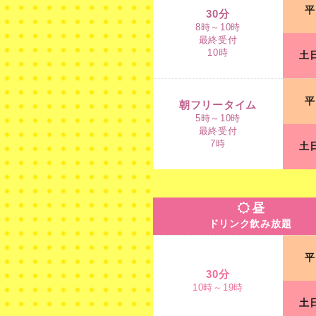
平
最終受付
30分
10時
8時～10時
最終受付
10時
土
朝フリータイム
5時～10時
平
最終受付
朝フリータイム
7時
5時～10時
最終受付
7時
土
昼
ドリンク飲み放題
昼
ドリンク飲み放題
30分
平
10時～19時
30分
10時～19時
土