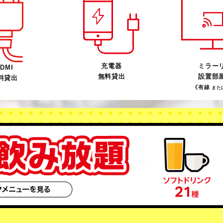
充電器
ミラー
DMI
無料貸出
設置部
料貸出
《有線
また