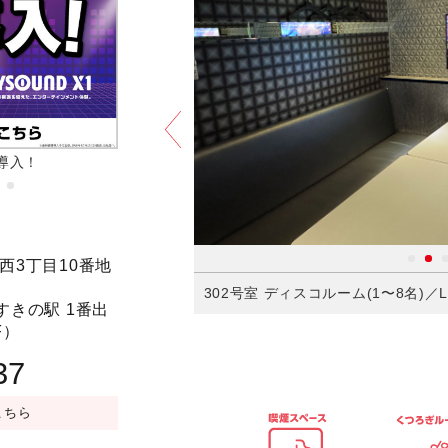
導入！
朝までおトクに過ごすならナイトパック
予約する
西3丁目10番地
ay/ミラーリング設置）(4〜
302号室 ディスコルーム(1〜8名)／LIV
すきの駅 1番出
F）
37
こちら