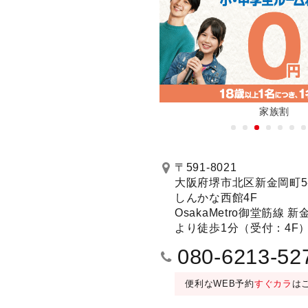
新機種全店に順次導入！
家族割
予約する
〒591-8021
大阪府堺市北区新金岡町5-
しんかな西館4F
D設置）(4〜12名)／
001号室 スーパーステージルーム(4〜32名)
OsakaMetro御堂筋線 
30分毎＋50円/フリータイム＋300
より徒歩1分（受付：4F
080-6213-52
便利なWEB予約
すぐカラ
は