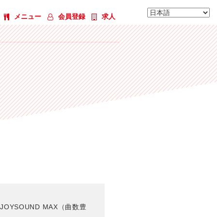
メニュー
会員登録
求人
予約する
JOYSOUND MAX（曲数豊
010号室 マットルーム(4〜12名)