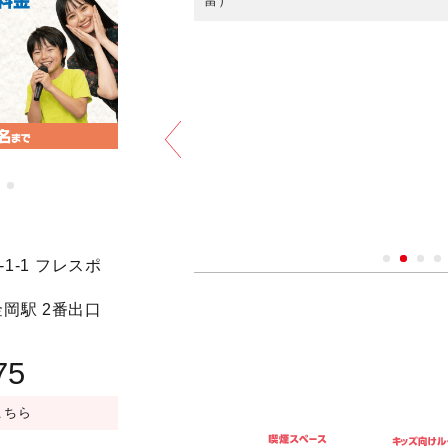
富）
アニバーサリープラン
予約する
1-1 フレスポ
／LIVE DAM WAO!
新金岡駅 2番出口
円
）
75
こちら