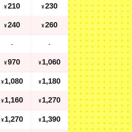
210
230
¥
¥
340
360
¥
¥
240
260
¥
¥
-
-
-
-
1,370
1,460
¥
970
1,060
¥
¥
1,080
1,180
¥
1,080
1,180
¥
¥
1,560
1,670
¥
1,160
1,270
¥
¥
1,270
1,390
¥
1,270
1,390
¥
¥
1,890
2,020
¥