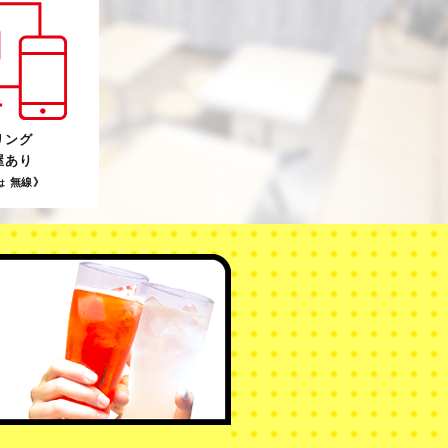
リング
屋あり
無線》
は