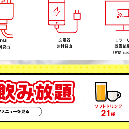
充電器
ミラー
DMI
無料貸出
設置部
料貸出
《有線
また