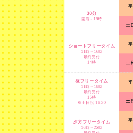
30分
平
開店～19時
30分
開店～19時
土
ショートフリータイム
11時～16時
平
最終受付
ショートフリータイム
14時
11時～16時
最終受付
14時
土
昼フリータイム
11時～19時
最終受付
昼フリータイム
平
16時
11時～19時
※土日祝 16:30
最終受付
16時
土
※土日祝 16:30
夕方フリータイム
16時～22時
平
最終受付
夕方フリータイム
金
19時
16時～22時
最終受付