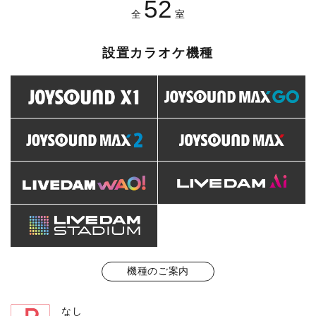
52
全
室
設置カラオケ機種
機種のご案内
なし