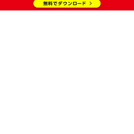
無料貸出
無料貸出
ミラーリング
設置部屋あり
《有線
無線》
または
注意事項
表示価格は 2026年8月6日 現在の価格（税込）となりま
す。価格は予告なく変更する場合があります。
学生料金でご利用の際、学生証を確認させていただく場合