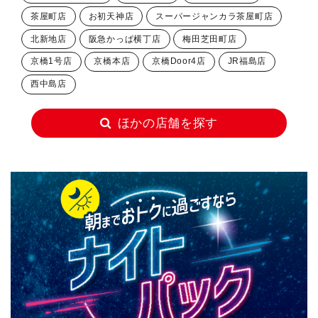
茶屋町店
お初天神店
スーパージャンカラ茶屋町店
北新地店
阪急かっぱ横丁店
梅田芝田町店
京橋1号店
京橋本店
京橋Door4店
JR福島店
西中島店
ほかの店舗を探す