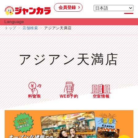
会員登録
Language
トップ
店舗検索
アジアン天満店
アジアン天満店
料金表
WEB予約
空室情報