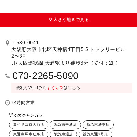
大きな地図で見る
〒530-0041
大阪府大阪市北区天神橋4丁目5-5 トップリービル
2〜3F
JR大阪環状線 天満駅より徒歩3分（受付：2F）
070-2265-5090
便利なWEB予約
すぐカラ
はこちら
24時間営業
近くのジャンカラ
ヨイドコロ天満店
阪急東中通店
阪急東通本店
東通白馬車ビル店
阪急東通店
阪急東通3号店