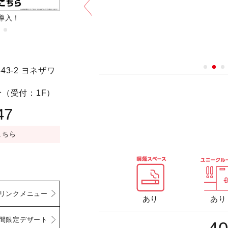
導入！
フラポ食べ放題
予約する
3-2 ヨネザワ
ay/ミラーリング設置）(1〜7
009号室 朝までみんなで寝ころべル
分（受付：1F）
名)／JOYSOUND MAX2（曲数豊
47
円
30分毎＋50円/フリータイム＋30
こちら
リンクメニュー
あり
あり
間限定デザート