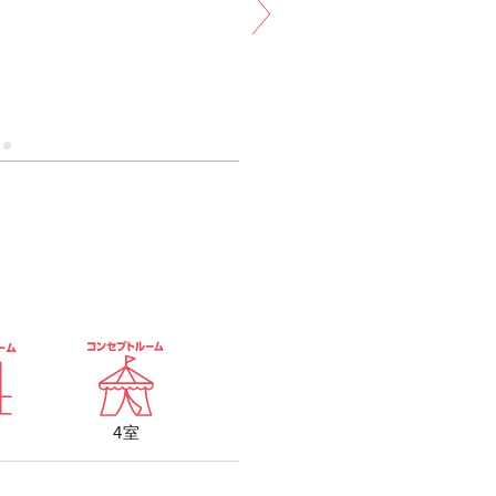
家族割
ア
予約する
ーム（ミラーリング設置）(1〜4
富・高音質）
0円
4室