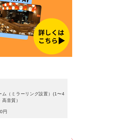
019号室 プロジェクター&ステ
(2〜10名)／LIVE DAM WAO!
30分毎＋50円/フリータイム＋