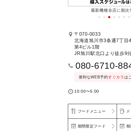
月29日(金)10時オープン
最新機種全店に順次
予約する
〒070-0033
北海道旭川市3条通7丁目44
第4ビル1階
ミラーリング設置）(1〜5
004号室 ホームシアタールーム（Blu-r
JR旭川駅北口より徒歩9
質）
名)／JOYSOUND MAX（曲数豊富）
080-6710-88
30分毎＋80円/フリータイム＋400
便利なWEB予約
すぐカラ
は
10:00〜5:00
フードメニュー
ド
期間限定フード
期