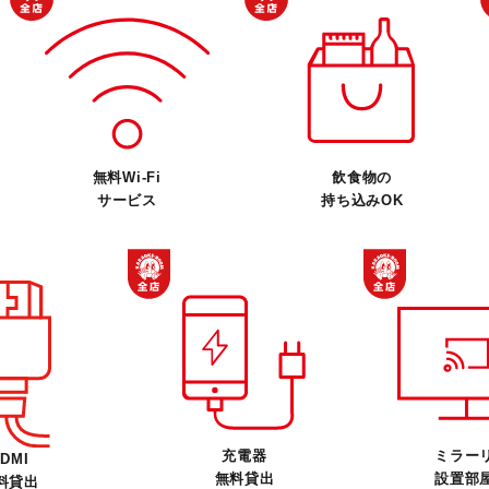
無料Wi-Fi
飲食物の
サービス
持ち込みOK
充電器
ミラー
DMI
無料貸出
設置部
料貸出