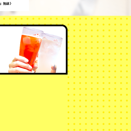
無線》
は