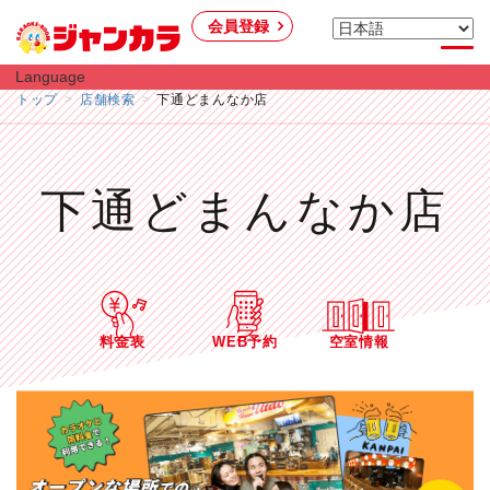
会員登録
Language
トップ
店舗検索
下通どまんなか店
下通どまんなか店
料金表
WEB予約
空室情報