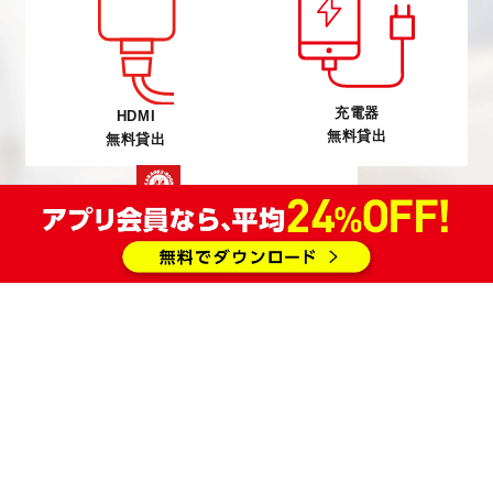
充電器
HDMI
無料貸出
無料貸出
ミラーリング
設置部屋あり
《有線
無線》
または