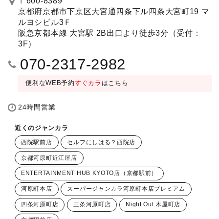
〒600-8389
京都府京都市下京区大宮通四条下ル四条大宮町19 マ
ルヨシビル3Ｆ
阪急京都本線 大宮駅 2B出口より徒歩3分（受付：
3F）
070-2317-2982
便利なWEB予約
すぐカラ
はこちら
24時間営業
近くのジャンカラ
西院駅前店
セルフにしはる？西院店
京都河原町近江屋店
ENTERTAINMENT HUB KYOTO店（京都駅前）
河原町本店
スーパージャンカラ河原町本店プレミアム
四条河原町店
三条河原町店
Night Out 木屋町店