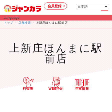
会員登録
Language
トップ
店舗検索
上新庄ほんまに駅前店
上新庄ほんまに駅
前店
料金表
WEB予約
空室情報