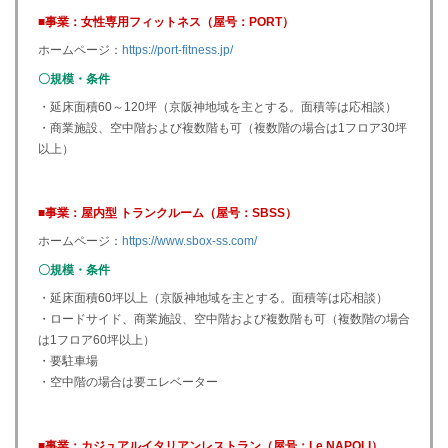
■事業：女性専用フィットネス（屋号：PORT）
ホームページ：
https://port-fitness.jp/
〇規模・条件
・延床面積60～120坪（京阪神地域を主とする。面積等は応相談）
・商業施設、空中階および複数階も可（複数階の場合は1フロア30坪
以上）
■事業：屋内型 トランクルーム（屋号：SBSS）
ホームページ：
https://www.sbox-ss.com/
〇規模・条件
・延床面積60坪以上（京阪神地域を主とする。面積等は応相談）
・ロードサイド、商業施設、空中階および複数階も可（複数階の場合
は1フロア60坪以上）
・要駐車場
・空中階の場合は要エレベーター
■事業：カジュアルイタリアンレストラン（屋号：Le NAPOLI）