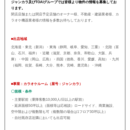
ジャンカラ及びTOAIグループでは皆様より物件の情報を募集してお
ります。
閉店店舗または閉店予定店舗のオーナー様、不動産・建築業者様、カ
ラオケ機器業者様の情報を多数お待ちしております。
■出店地域
北海道・東北（新潟）・東海（静岡、岐阜、愛知、三重）・北陸（富
山、石川、福井）・近畿（滋賀、京都、奈良、和歌山、大阪、兵
庫）・中国（岡山、広島）・四国（徳島、香川、愛媛、高知）・九州
（福岡、佐賀、長崎、大分、熊本、宮崎、鹿児島）・沖縄
■事業：カラオケルーム（屋号：ジャンカラ）
〇規模・条件
・主要駅前（乗降客数10,000人/日以上の駅前）
・延床面積50坪以上（面積等は応相談）ロードサイド、商業施設、
空中階および複数階も可（複数階の場合は1フロア30坪以上）
・自社既存店近隣においても出店可能