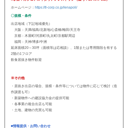
ホームページ：
https://tl-corp.co.jp/lenapoli/
〇規模・条件
出店地域（下記地域優先）
大阪：天満/福島/北新地/心斎橋/梅田/天王寺
京都：木屋町/河原町/丸太町/京都駅周辺
福岡：天神/博多/中洲
延床面積20～30坪（面積等は応相談）、1階または専用階段を有する
2階の1フロア
飲食居抜き物件歓迎
※その他
・居抜き出店の場合、規模・条件等については物件に応じて検討（造
作譲渡も可）
・新築物件への建設協力金の提供可能
・各事業の複合出店も可能
・土地、建物の売買も可能
■情報提供・お問い合わせ