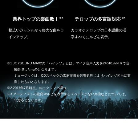
業界トップの楽曲数！
テロップの多言語対応
※2
※3
幅広いジャンルから膨大な曲をラ
カラオケテロップの日本語曲の漢
インアップ。
字すべてにルビを表示。
※1 JOYSOUND MAX2の「ハイレゾ」とは、マイク音声入力を24bit/192kHzで音
響処理したものとなります。
ミュージックは、CDスペックの素材波形を音響処理によりハイレゾ相当に変
換したものとなります。
※2 2017年7月時点、㈱エクシング調べ。
※3 アーティストの意向やルビを表示するスペースがない楽曲などについては、
非対応となります。