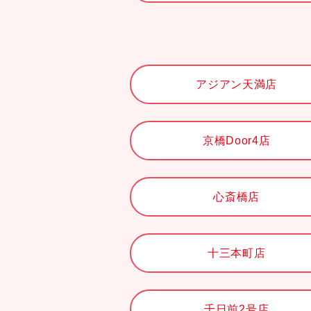
アジアン天満店
京橋Door4店
心斎橋店
十三本町店
千日前2号店