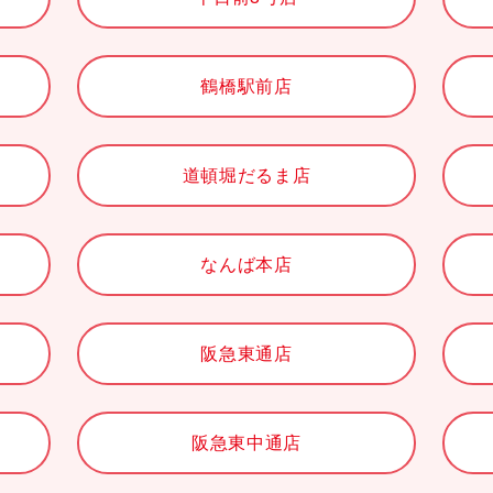
鶴橋駅前店
道頓堀だるま店
なんば本店
阪急東通店
阪急東中通店