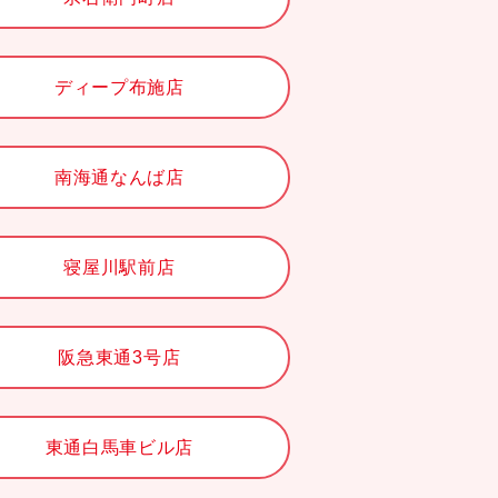
ディープ布施店
南海通なんば店
寝屋川駅前店
阪急東通3号店
東通白馬車ビル店