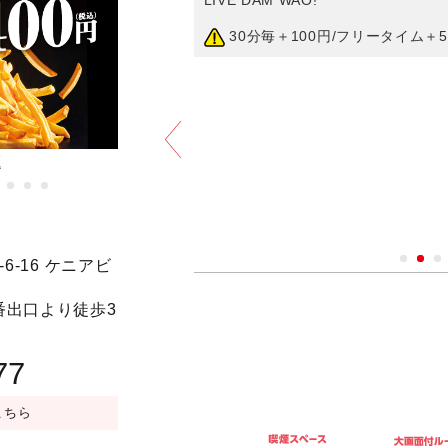
題
家族割
予約する
6-16 ケニアビ
y/DVD設置）(1〜4名)／
204号室 ホームシアタールーム（Blu-
20番出口より徒歩3
LIVE DAM WAO!
円
30分毎＋100円/フリータイム＋5
77
こちら