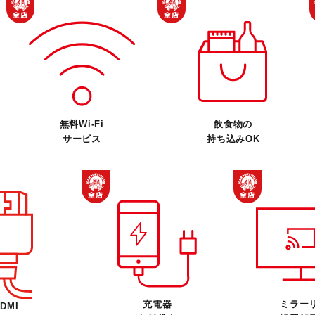
無料Wi-Fi
飲食物の
サービス
持ち込みOK
充電器
ミラー
DMI