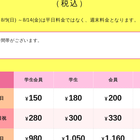
（税込）
8/9(日) ～8/14(金)は平日料金ではなく、週末料金となります。
時間帯がございます。
学生会員
学生
会員
学生会員
学生
会員
190
220
240
平日
¥
¥
¥
150
180
200
日
¥
¥
¥
400
420
450
土日祝
¥
¥
¥
280
300
330
日祝
¥
¥
¥
1,230
1,300
1,410
平日
¥
¥
¥
¥
980
1,050
1,160
日
¥
¥
¥