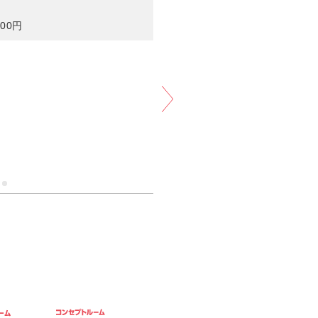
富）
ソフトクリーム食べ放題！！
ア
予約する
ray/DVD設置）(1〜6名)／
00円