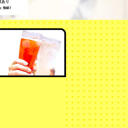
屋あり
無線》
は