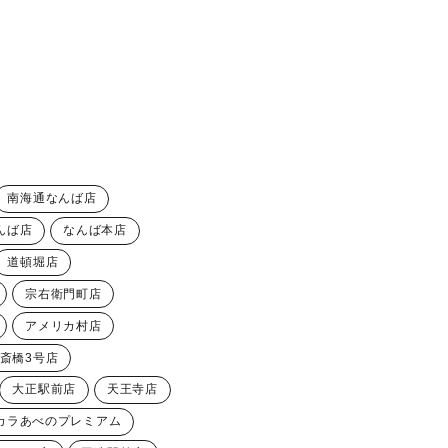
南海通なんば店
んば店
なんば本店
道頓堀店
宗右衛門町店
アメリカ村店
斎橋3号店
大正駅前店
天王寺店
カラあべのプレミアム