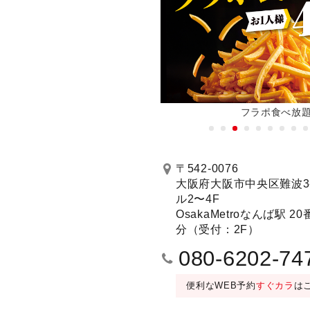
新機種全店に順次導入！
フラポ食べ放
予約する
〒542-0076
大阪府大阪市中央区難波3-
ル2〜4F
/ミラーリング設置）(4〜
203号室 ホームシアタールーム（Blu-ra
OsakaMetroなんば駅 
JOYSOUND MAX（曲数豊富）
分（受付：2F）
30分毎＋100円/フリータイム＋500
080-6202-74
便利なWEB予約
すぐカラ
は