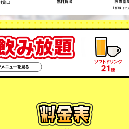
無料貸出
設置部
料貸出
《有線
また