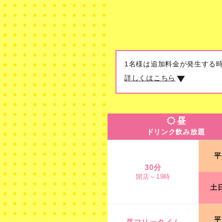
1名様は追加料金が発生する
詳しくはこちら
昼
ドリンク飲み放題
昼
ドリンク飲み放題
30分
平
開店～19時
30分
開店～19時
土
昼フリータイム
11時～19時
平
最終受付