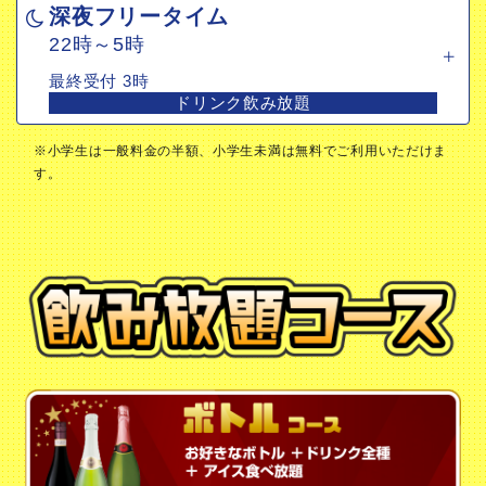
深夜フリータイム
最終受付 3時
22時～5時
ドリンク飲み放題
最終受付 3時
ドリンク飲み放題
※小学生は一般料金の半額、小学生未満は無料でご利用いただけま
す。