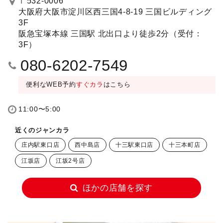
〒532-0006
大阪府大阪市淀川区西三国4-8-19 三国ビルディング
3F
阪急宝塚本線 三国駅 北出口より徒歩2分（受付：
3F）
080-6202-7549
便利なWEB予約
すぐカラ
はこちら
11:00〜5:00
近くのジャンカラ
庄内駅東口店
西中島店
十三駅東口店
十三本町店
江坂店
江坂2号店
ほかの店舗を探す