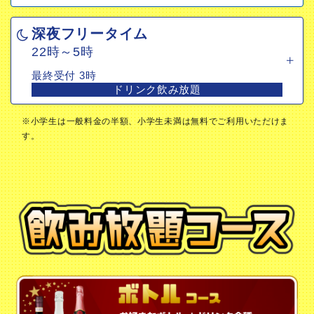
22時～5時
深夜フリータイム
最終受付 3時
22時～5時
ドリンク飲み放題
最終受付 3時
ドリンク飲み放題
※小学生は一般料金の半額、小学生未満は無料でご利用いただけま
す。