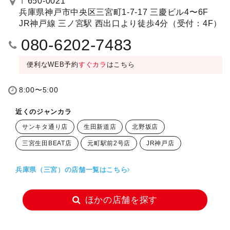
〒650-0021
兵庫県神戸市中央区三宮町1-7-17 三慶ビル4〜6F
JR神戸線 三ノ宮駅 西出口より徒歩4分（受付：4F）
080-6202-7483
便利なWEB予約
すぐカラ
はこちら
8:00〜5:00
近くのジャンカラ
サンキタ通り店
生田新道店
北野坂店
三宮生田BEAT店
元町駅前2号店
JR神戸店
兵庫県（三宮）の店舗一覧はこちら
ほかの店舗を探す