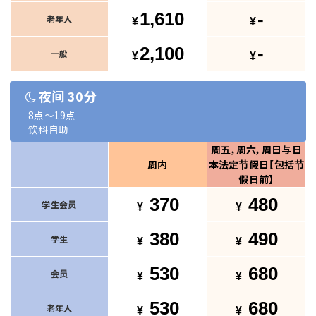
1,610
-
老年人
2,100
-
一般
夜间 30分
8点～19点
饮料自助
周五，周六，周日与日
周内
本法定节假日【包括节
假日前】
370
480
学生会员
380
490
学生
530
680
会员
530
680
老年人