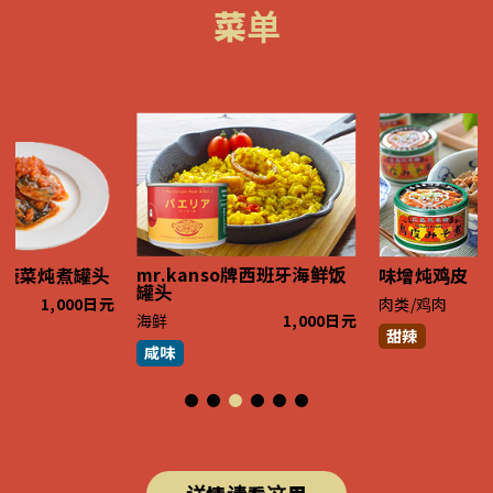
菜单
mr.kanso牌西班牙海鲜饭
茄蔬菜炖煮罐头
味增炖鸡皮
罐头
1,000日元
肉类/鸡肉
海鲜
1,000日元
甜辣
咸味