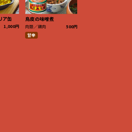
エリア缶
鳥皮の味噌煮
mr.kanso牡蠣めし缶
1,000円
肉類／鶏肉
500円
貝
1,00
甘辛
塩