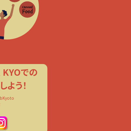
R KYOでの
しよう！
bKyoto
！