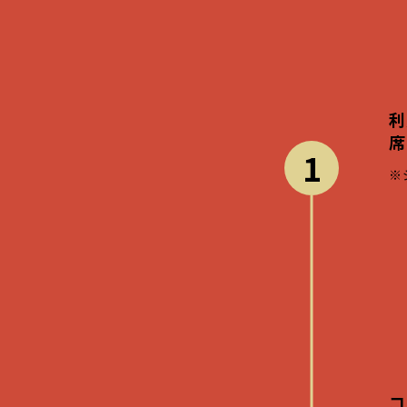
利
席
1
※
コ