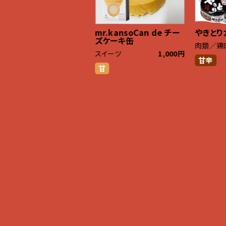
mr.kansoCan de チー
やきとり
r.kanso牡蠣めし缶
ズケーキ缶
肉類／鶏
貝
1,000円
スイーツ
1,000円
甘辛
塩
甘