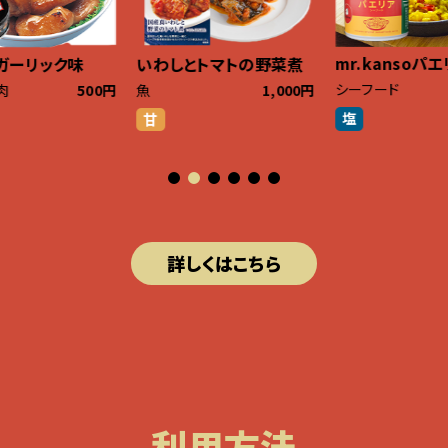
mr.kansoパ
ガーリック味
いわしとトマトの野菜煮
シーフード
肉
500円
魚
1,000円
塩
甘
詳しくはこちら
利用方法