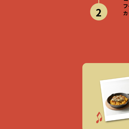
フ
2
カ