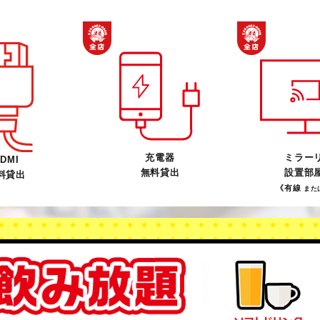
充電器
ミラー
DMI
無料貸出
設置部
料貸出
《有線
また