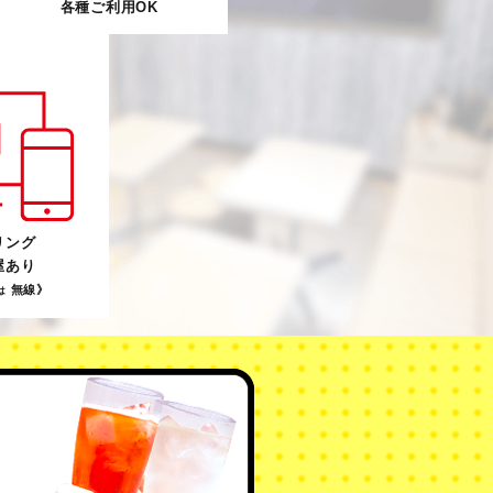
各種ご利用OK
リング
屋あり
無線》
は