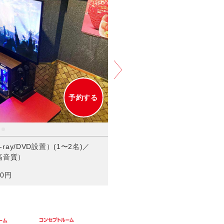
JOYSOUND MAX（曲数豊富）
30分毎＋80円/フリータイム＋
ライブ配信の視聴やデスクワークも快適！
限定屋台
予約する
ray/DVD設置）(1〜2名)／
・高音質）
0円