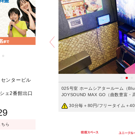
アニバーサリープラン
予約する
田センタービル
 DAM WAO!
025号室 ホームシアタールーム（Blu-
ルシェ2番館出口
JOYSOUND MAX GO（曲数豊富
円
）
30分毎＋80円/フリータイム＋40
29
こちら