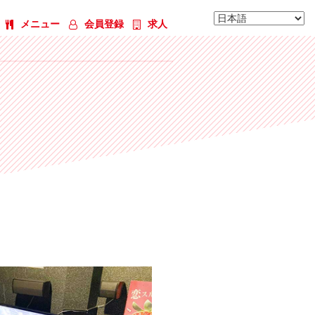
メニュー
会員登録
求人
026号室 ホームシアタールーム（Bl