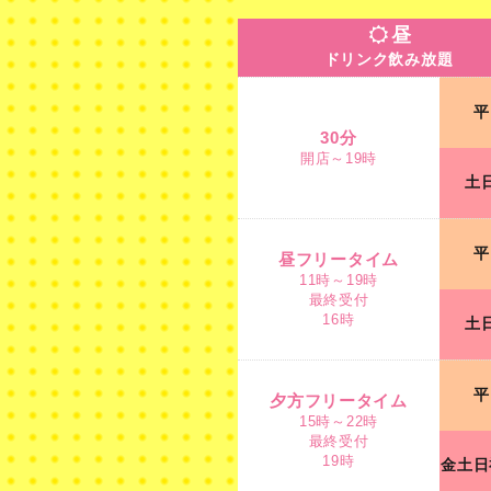
ドリンク飲み放題
昼
ドリンク飲み放題
30分
平
開店～19時
30分
開店～19時
土
昼フリータイム
11時～19時
平
最終受付
昼フリータイム
16時
11時～19時
最終受付
16時
土
夕方フリータイム
15時～22時
平
最終受付
夕方フリータイム
金
19時
15時～22時
最終受付
19時
金土日