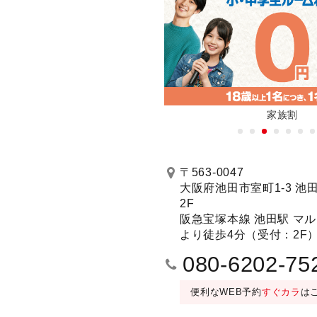
新機種全店に順次導入！
家族割
予約する
〒563-0047
大阪府池田市室町1-3 池
2F
001号室 ディスコルーム(4〜20名)／LIVE
DVD設置）(1〜2名)／
阪急宝塚本線 池田駅 マ
30分毎＋50円/フリータイム＋300
より徒歩4分（受付：2F
080-6202-75
便利なWEB予約
すぐカラ
は