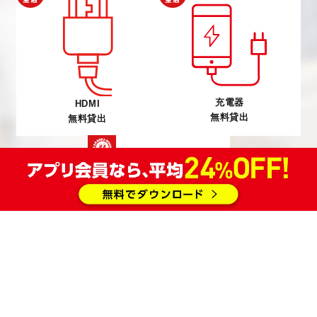
充電器
HDMI
無料貸出
無料貸出
ミラーリング
設置部屋あり
《有線
無線》
または