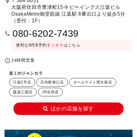
〒564-0051
大阪府吹田市豊津町15-9 ピーイングス江坂ビル
OsakaMetro御堂筋線 江坂駅 8番出口より徒歩5分
（受付：1F）
080-6202-7439
便利なWEB予約
すぐカラ
はこちら
24時間営業
近くのジャンカラ
江坂2号店
庄内駅東口店
オールナイト関大前店
阪急三国店
JR吹田店
ほかの店舗を探す