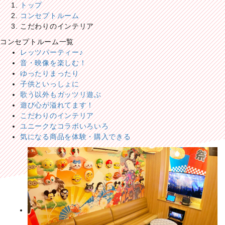
トップ
コンセプトルーム
こだわりのインテリア
コンセプトルーム一覧
レッツパーティー♪
音・映像を楽しむ！
ゆったりまったり
子供といっしょに
歌う以外もガッツリ遊ぶ
遊び心が溢れてます！
こだわりのインテリア
ユニークなコラボいろいろ
気になる商品を体験・購入できる