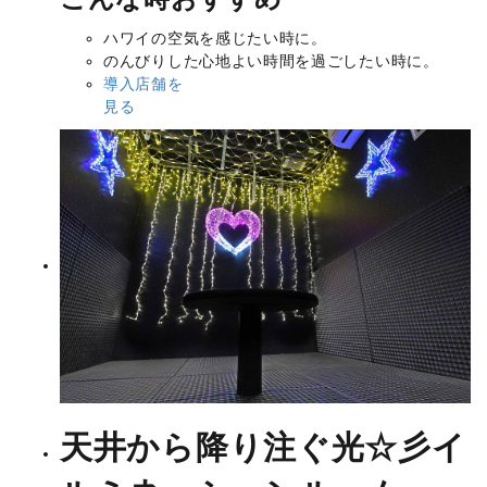
ハワイの空気を感じたい時に。
のんびりした心地よい時間を過ごしたい時に。
導入店舗を
見る
天井から降り注ぐ光☆彡
イ