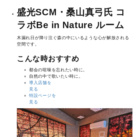
盛光SCM・桑山真弓氏 コ
ラボ
Be in Nature ルーム
木漏れ日が降り注ぐ森の中にいるような心が解放される
空間です。
こんな時おすすめ
都会の喧噪を忘れたい時に。
自然の中で歌いたい時に。
導入店舗を
見る
特設ページを
見る