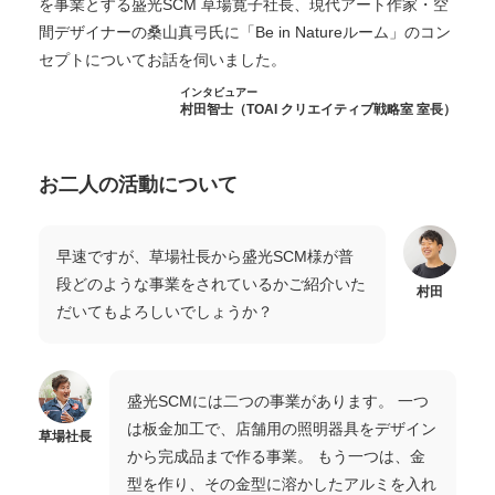
を事業とする盛光SCM 草場寛子社長、現代アート作家・空
間デザイナーの桑山真弓氏に「Be in Natureルーム」のコン
セプトについてお話を伺いました。
インタビュアー
村田智士（TOAI クリエイティブ戦略室 室長）
お二人の活動について
早速ですが、草場社長から盛光SCM様が普
段どのような事業をされているかご紹介いた
村田
だいてもよろしいでしょうか？
盛光SCMには二つの事業があります。 一つ
は板金加工で、店舗用の照明器具をデザイン
草場社長
から完成品まで作る事業。 もう一つは、金
型を作り、その金型に溶かしたアルミを入れ