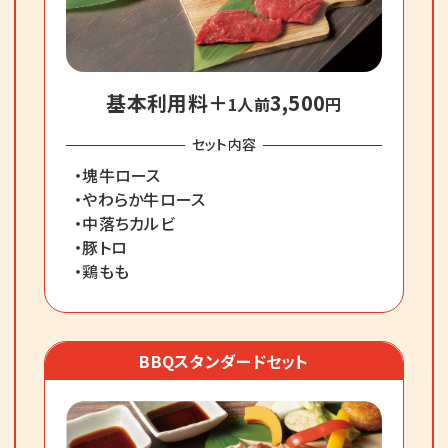
基本利用料＋
3,500
1人前
円
セット内容
・塊牛ロース
・やわらか牛ロース
・中落ちカルビ
・豚トロ
・鶏もも
BBQスタンダードセット