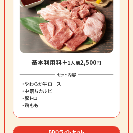
基本利用料＋
2,500
1人前
円
セット内容
・やわらか牛ロース
・中落ちカルビ
・豚トロ
・鶏もも
BBQライトセット