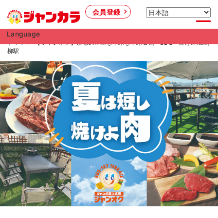
会員登録
Language
トップ
【ジャンオク】京都の屋上しゃぶしゃぶ＆鍋・BBQ - 百万遍/出町
柳駅