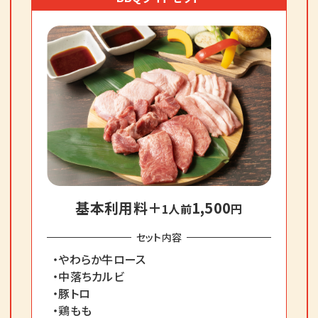
基本利用料＋
1,500
1人前
円
セット内容
・やわらか牛ロース
・中落ちカルビ
・豚トロ
・鶏もも