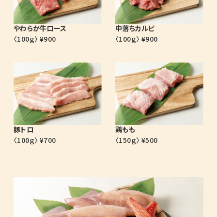
やわらか牛ロース
中落ちカルビ
〈100ｇ〉 ¥900
〈100ｇ〉 ¥900
豚トロ
鶏もも
〈100ｇ〉 ¥700
〈150ｇ〉 ¥500