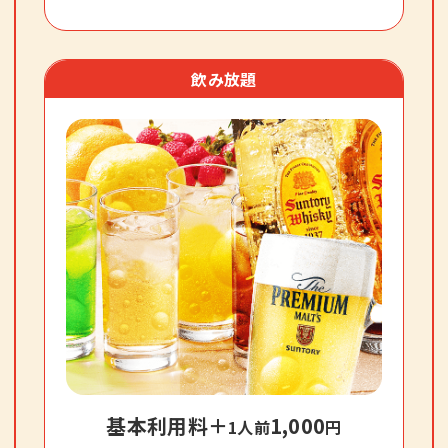
飲み放題
基本利用料＋
1,000
1人前
円