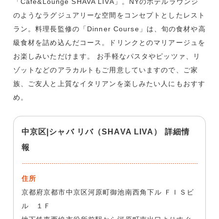
「Cafe&Lounge SHAVA LIVA」。NYのホテルラウンジ
のようなラグジュアリーな空間をコンセプトとしたレスト
ラン。料理長監修の「Dinner Course」は、旬の食材や高
級食材を詰め込んだコース。ドリンクとのマリアージュを
お楽しみいただけます。 お手軽なパスタやピッツァ、リ
ゾットなどのアラカルトもご用意していますので、ご家
族、ご友人と上質なイタリアンを楽しみたい人にもおすす
め。
中京区|シャバ リバ（SHAVA LIVA） 詳細情
報
住所
京都府京都市中京区河原町御池南西角下ル ＦＩＳビ
ル １Ｆ