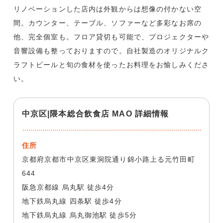
リノベーションした店内は外観からは想像の付かない空
間。カウンター、テーブル、ソファーなど多彩なお席の
他、完全個室も。フロア貸切も可能で、プロジェクターや
音響設備も整っておりますので。自社製造のオリジナルク
ラフトビールと旬の食材を使ったお料理をお愉しみくださ
い。
中京区|隈本総合飲食店 MAO 詳細情報
住所
京都府京都市中京区東洞院通り錦小路上る元竹田町
644
阪急京都線 烏丸駅 徒歩4分
地下鉄烏丸線 四条駅 徒歩4分
地下鉄烏丸線 烏丸御池駅 徒歩5分