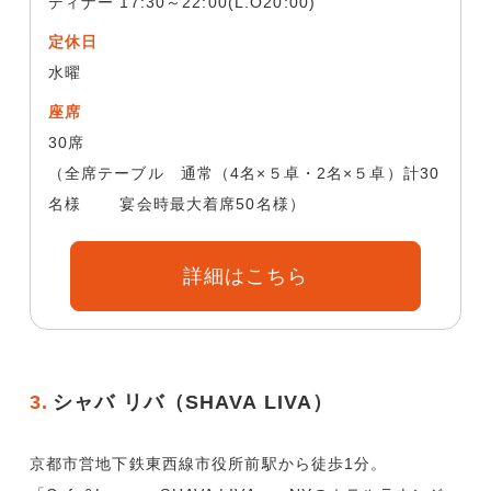
ディナー 17:30～22:00(L.O20:00)
定休日
水曜
座席
30席
（全席テーブル 通常（4名×５卓・2名×５卓）計30
名様 宴会時最大着席50名様）
詳細はこちら
3.
シャバ リバ（SHAVA LIVA）
京都市営地下鉄東西線市役所前駅から徒歩1分。