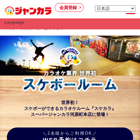
会員登録
Language
トップ
スケボールーム スケカラ
世界初！
スケボーができるカラオケルーム『スケカラ』
スーパージャンカラ河原町本店に登場！
＼2名様からご利用OK／
WEB予約はコチラ