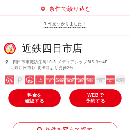
条件で絞り込む
1
24時間営業
駐車場サービスあり
件見つかりました！
大部屋あり
喫煙ブースあり
近鉄四日市店
設置カラオケ機種
JOYSOUND MAX GO（曲数豊富・
四日市市諏訪栄町10-5 メディアシップBIS 3〜4F
JOYSOUND X1（最新導入機種）
高音質）
近鉄四日市駅 北出口より徒歩2分
JOYSOUND MAX2（曲数豊富・高
JOYSOUND MAX（曲数豊富）
音質）
LIVE DAM WAO!
LIVE DAM AiR
料金を
WEBで
確認する
予約する
LIVE DAM Ai
LIVE DAM STADIUM
条件を変えて探す