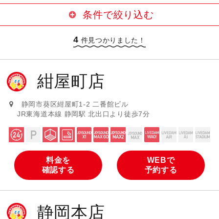
条件で絞り込む
4
24時間営業
駐車場サービスあり
件見つかりました！
大部屋あり
喫煙ブースあり
紺屋町店
設置カラオケ機種
JOYSOUND MAX GO（曲数豊富・
静岡市葵区紺屋町1-2 二番館ビル
JOYSOUND X1（最新導入機種）
高音質）
JR東海道本線 静岡駅 北出口より徒歩7分
JOYSOUND MAX2（曲数豊富・高
JOYSOUND MAX（曲数豊富）
音質）
LIVE DAM WAO!
LIVE DAM AiR
料金を
WEBで
確認する
予約する
LIVE DAM Ai
LIVE DAM STADIUM
静岡本店