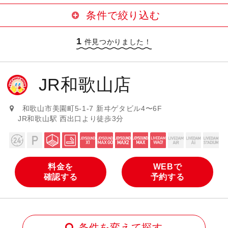
条件で絞り込む
1
24時間営業
駐車場サービスあり
件見つかりました！
大部屋あり
喫煙ブースあり
JR和歌山店
設置カラオケ機種
JOYSOUND MAX GO（曲数豊富・
和歌山市美園町5-1-7 新ヰゲタビル4〜6F
JOYSOUND X1（最新導入機種）
高音質）
JR和歌山駅 西出口より徒歩3分
JOYSOUND MAX2（曲数豊富・高
JOYSOUND MAX（曲数豊富）
音質）
LIVE DAM WAO!
LIVE DAM AiR
料金を
WEBで
確認する
予約する
LIVE DAM Ai
LIVE DAM STADIUM
条件を変えて探す