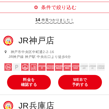
条件で絞り込む
14
24時間営業
駐車場サービスあり
件見つかりました！
大部屋あり
喫煙ブースあり
JR神戸店
設置カラオケ機種
JOYSOUND MAX GO（曲数豊富・
神戸市中央区中町通2-2-16
JOYSOUND X1（最新導入機種）
高音質）
JR神戸線 神戸駅 中央出口より徒歩6分
JOYSOUND MAX2（曲数豊富・高
JOYSOUND MAX（曲数豊富）
音質）
LIVE DAM WAO!
LIVE DAM AiR
料金を
WEBで
確認する
予約する
LIVE DAM Ai
LIVE DAM STADIUM
JR兵庫店