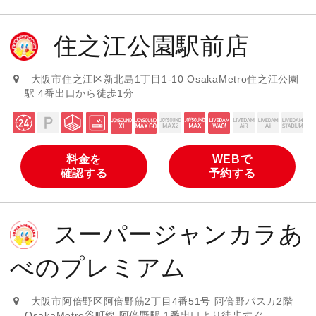
住之江公園駅前店
大阪市住之江区新北島1丁目1-10 OsakaMetro住之江公園
駅 4番出口から徒歩1分
料金を
WEBで
確認する
予約する
スーパージャンカラあ
べのプレミアム
大阪市阿倍野区阿倍野筋2丁目4番51号 阿倍野パスカ2階
OsakaMetro谷町線 阿倍野駅 1番出口より徒歩すぐ