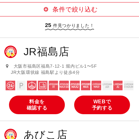
条件で絞り込む
25
24時間営業
駐車場サービスあり
件見つかりました！
大部屋あり
喫煙ブースあり
JR福島店
設置カラオケ機種
JOYSOUND MAX GO（曲数豊富・
大阪市福島区福島7-12-1 堀内ビル1〜5F
JOYSOUND X1（最新導入機種）
高音質）
JR大阪環状線 福島駅より徒歩4分
JOYSOUND MAX2（曲数豊富・高
JOYSOUND MAX（曲数豊富）
音質）
LIVE DAM WAO!
LIVE DAM AiR
料金を
WEBで
確認する
予約する
LIVE DAM Ai
LIVE DAM STADIUM
あびこ店