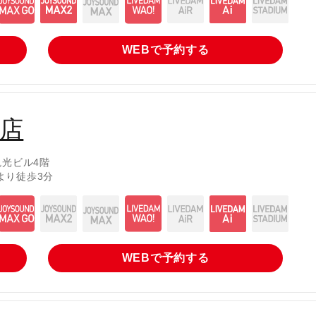
WEBで
予約する
店
観光ビル4階
より徒歩3分
WEBで
予約する