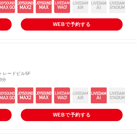
WEBで
予約する
トレードビル5F
3分
WEBで
予約する