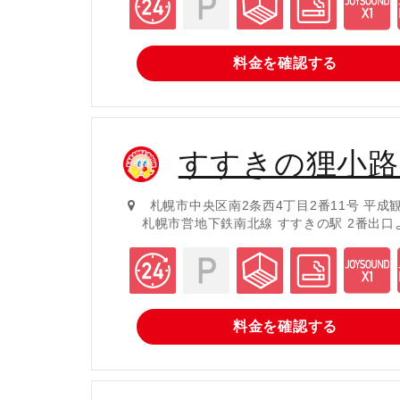
料金を
確認する
すすきの狸小路
札幌市中央区南2条西4丁目2番11号 平成
札幌市営地下鉄南北線 すすきの駅 2番出口
料金を
確認する