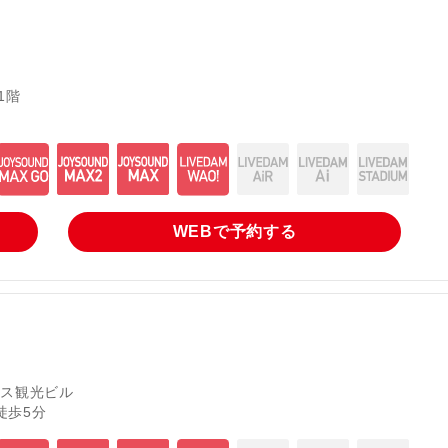
1階
WEBで
予約する
イス観光ビル
徒歩5分