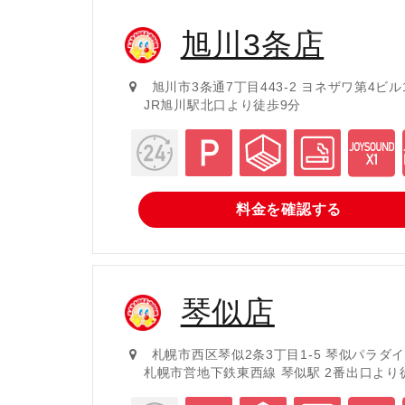
旭川3条店
旭川市3条通7丁目443-2 ヨネザワ第4ビル
JR旭川駅北口より徒歩9分
料金を
確認する
琴似店
札幌市西区琴似2条3丁目1-5 琴似パラダ
札幌市営地下鉄東西線 琴似駅 2番出口より