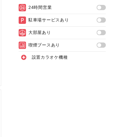
24時間営業
駐車場サービスあり
大部屋あり
喫煙ブースあり
設置カラオケ機種
JOYSOUND X1（最新導入機種）
JOYSOUND MAX GO（曲数豊富・高音質）
JOYSOUND MAX2（曲数豊富・高音質）
JOYSOUND MAX（曲数豊富）
LIVE DAM WAO!
LIVE DAM AiR