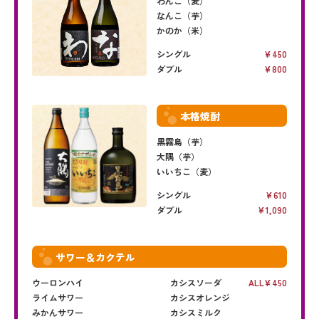
わんこ（麦）
なんこ（芋）
かのか（米）
シングル
450
ダブル
800
本格焼酎
黒霧島（芋）
大隅（芋）
いいちこ（麦）
シングル
610
ダブル
1,090
サワー＆カクテル
ウーロンハイ
カシスソーダ
ALL
450
ライムサワー
カシスオレンジ
みかんサワー
カシスミルク