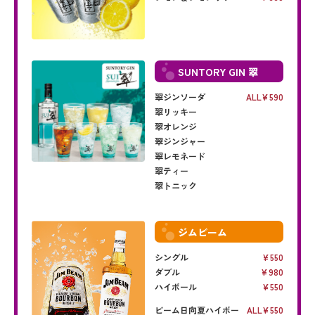
SUNTORY GIN 翠
翠ジンソーダ
ALL
590
翠リッキー
翠オレンジ
翠ジンジャー
翠レモネード
翠ティー
翠トニック
ジムビーム
シングル
550
ダブル
980
ハイボール
550
ビーム日向夏ハイボー
ALL
550