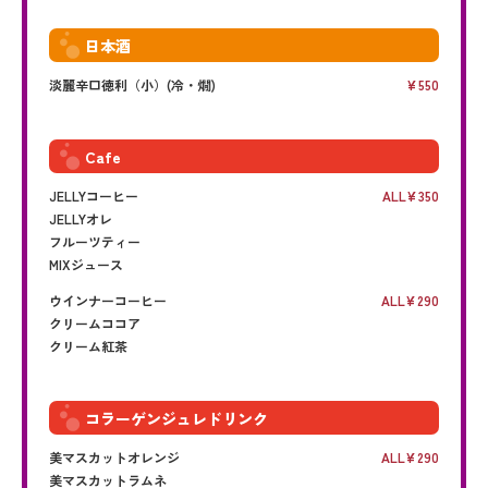
日本酒
淡麗辛口徳利（小）(冷・燗)
550
Cafe
JELLYコーヒー
ALL
350
JELLYオレ
フルーツティー
MIXジュース
ウインナーコーヒー
ALL
290
クリームココア
クリーム紅茶
コラーゲンジュレドリンク
美マスカットオレンジ
ALL
290
美マスカットラムネ