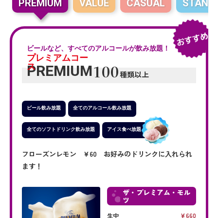
PREMIUM
VALUE
CASUAL
STAND
ビールなど、すべてのアルコールが飲み放題！
プレミアムコー
100
ス
PREMIUM
種類以上
ビール飲み放題
全てのアルコール飲み放題
全てのソフトドリンク飲み放題
アイス食べ放題
フローズンレモン ¥60 お好みのドリンクに入れられ
ます！
ザ・プレミアム・モル
ツ
生中
660