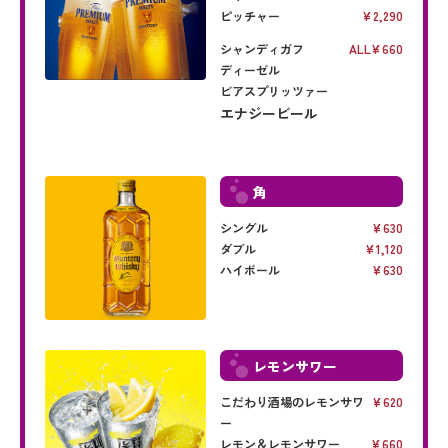
ピッチャー
2,290
シャンディガフ
ALL
660
ディーゼル
ビアスプリッツァー
エナジービール
角
シングル
630
ダブル
1,120
ハイボール
630
レモンサワー
こだわり酒場のレモンサワ
620
ー
レモン＆レモンサワー
660