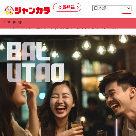
会員登録
Language
トップ
ネオン光るオシャレなバル＆バー BAL UTAO （バルウタオ）