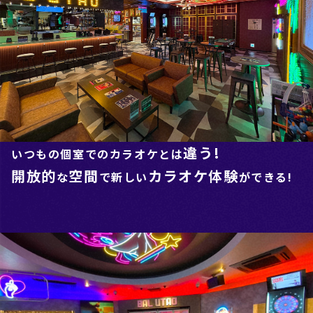
違う!
いつもの個室でのカラオケとは
開放的
空間
カラオケ体験
な
で新しい
ができる!