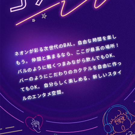
ネ
オ
ン
が
彩
る
次
世
代
のBAL
。
自
由
な
時
間
を
楽
し
う
。
仲
間
と
集
ま
る
ら
、
こ
こ
が
最
高
の
場
所
バ
ル
の
よ
う
に
軽
く
つ
な
が
ら
飲
ん
で
も
OK
バ
ー
の
よ
う
に
こ
だ
わ
カ
ク
テ
ル
を
自
由
に
作
て
も
OK
。
自
分
ら
し
く
楽
し
め
る
、
新
し
い
ス
タ
ル
の
エ
ン
タ
メ
空
間
！
な
、
も
ま
み
っ
り
の
イ
。