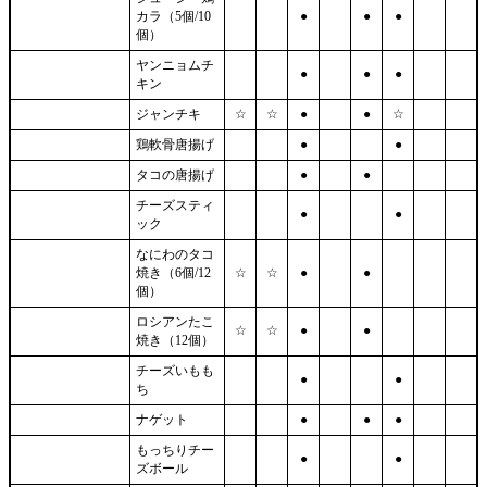
カラ（5個/10
●
●
●
個）
ヤンニョムチ
●
●
●
キン
ジャンチキ
☆
☆
●
●
☆
鶏軟骨唐揚げ
●
●
タコの唐揚げ
●
●
チーズスティ
●
●
ック
なにわのタコ
焼き（6個/12
☆
☆
●
●
個）
ロシアンたこ
☆
☆
●
●
焼き（12個）
チーズいもも
●
●
ち
ナゲット
●
●
●
もっちりチー
●
●
ズボール