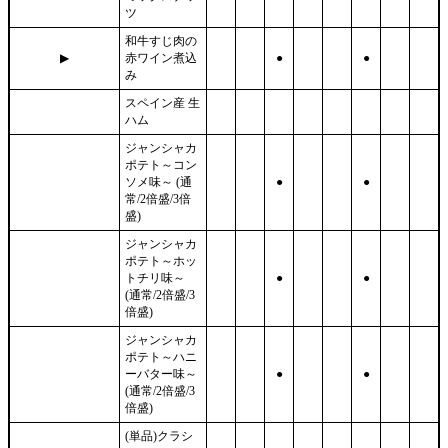
ツ
和牛すじ肉の
▶
赤ワイン煮込
●
●
み
スペイン産 生
ハム
ジャンシャカ
ポテト～コン
ソメ味～ (通
●
●
常/2倍盛/3倍
盛)
ジャンシャカ
ポテト～ホッ
トチリ味～
●
●
(通常/2倍盛/3
倍盛)
ジャンシャカ
ポテト～ハニ
ーバター味～
●
●
(通常/2倍盛/3
倍盛)
(単品)クラシ