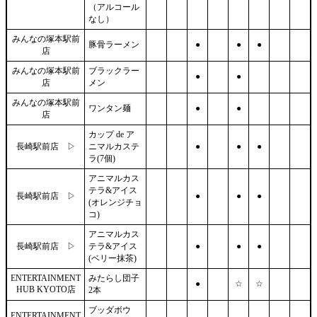
（アルコール
なし）
みんなの塚本駅前
豚骨ラーメン
●
●
●
店
みんなの塚本駅前
ブラックラー
●
●
店
メン
みんなの塚本駅前
ワンタン麺
●
●
店
カップ de ア
長崎駅前店 ▷
ニマルカステ
●
●
●
ラ(7個)
アニマルカス
テラ&アイス
長崎駅前店 ▷
●
●
●
(オレンジチョ
コ)
アニマルカス
長崎駅前店 ▷
テラ&アイス
●
●
●
(ベリー抹茶)
ENTERTAINMENT
みたらし団子
●
☆
☆
HUB KYOTO店
2本
ブッダボウ
ENTERTAINMENT