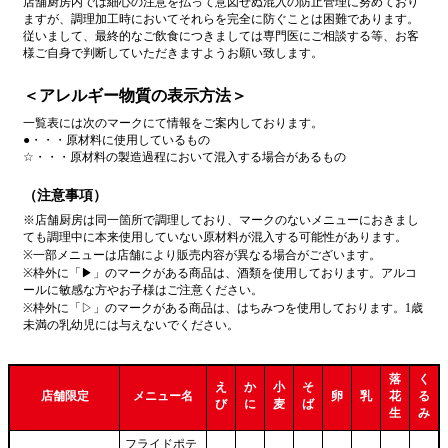
店舗厨房内では細心の注意を払って意図せぬ混入の防止管理に努めており
ますが、調理加工時においてそれらを完全に防ぐことは困難であります。
従いまして、最終的なご飲食につきましては専門医にご相談する等、お客
様ご自身で判断していただきますようお願い致します。
＜アレルギー物質の表示方法＞
一覧表には次のマークにて情報をご案内しております。
●・・・原材料に使用しているもの
☆・・・原材料の製造過程において混入する場合があるもの
（注意事項）
※店舗厨房は同一箇所で調理しており、マークのないメニューにおきまし
ても調理中に本来使用していない原材料が混入する可能性があります。
※一部メニューは店舗により販売内容が異なる場合がございます。
※枠外に「▶」のマークがある商品は、酒類を使用しております。アルコ
ールに敏感な方やお子様はご注意ください。
※枠外に「▷」のマークがある商品は、はちみつを使用しております。1歳
未満の乳幼児には与えないでください。
落
く
え
か
小
そ
店舗限定
メニュー名
卵
乳
花
る
び
に
麦
ば
生
み
フライドポテ