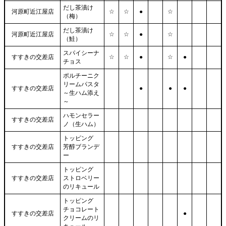
だし茶漬け
河原町近江屋店
☆
☆
●
☆
（梅）
だし茶漬け
河原町近江屋店
☆
☆
●
☆
（鮭）
スパイシーナ
すすきの交差店
☆
☆
●
☆
●
チョス
ポルチーニク
リームパスタ
すすきの交差店
●
●
●
～生ハム添え
～
ハモンセラー
すすきの交差店
ノ（生ハム）
トッピング
すすきの交差店
芳醇ブランデ
ー
トッピング
すすきの交差店
ストロベリー
のリキュール
トッピング
チョコレート
すすきの交差店
●
クリームのリ