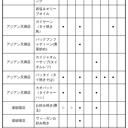
ング
岩塩＆オリー
ブオイル
ガイヤーン
アジアン天満店
（タイ焼き
●
●
●
鳥）
パックブンフ
アジアン天満店
ャディーン(青
●
菜炒め)
カイジャオム
アジアン天満店
ーサップ(タイ
●
オムレツ)
パッタイ（タ
アジアン天満店
●
●
●
●
●
イ焼きそば）
カオパット
アジアン天満店
（タイチャー
●
●
●
ハン）
お好み焼き(豚
道頓堀店
☆
☆
●
●
玉)
ヴィ―ガンお
道頓堀店
●
好み焼き