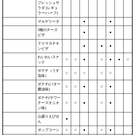
フレッシュサ
ラダ (レギュ
ラー/ハーフ)
マルゲリータ
●
●
3種のチーズ
●
●
ピザ
てりマヨチキ
●
●
●
ンピザ
わいわいスナ
☆
☆
●
☆
●
●
☆
ック
ポテチ（うす
☆
☆
☆
☆
☆
塩味）
ポテチ(バター
☆
☆
●
☆
●
醬油味)
ポテチ(サワー
チーズオニオ
☆
☆
●
☆
●
ン味)
山盛りえびせ
●
ん
ポップコーン
☆
☆
●
☆
●