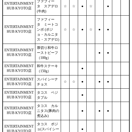
ファフィー
ENTERTAINMENT
タ スアデロ
☆
☆
●
☆
●
HUB KYOTO店
(牛肉)
ファフィー
タ ミートコ
ENTERTAINMENT
ンボ (ポジ
☆
☆
●
☆
●
●
HUB KYOTO店
ョ・カルニタ
ス・スアデロ)
厚切り和牛ロ
ENTERTAINMENT
ーストビーフ
●
●
HUB KYOTO店
（100g）
ENTERTAINMENT
和牛ステーキ
●
HUB KYOTO店
（150g）
ENTERTAINMENT
スパイシーナ
☆
☆
●
●
●
HUB KYOTO店
チョス
ENTERTAINMENT
タコス ベジ
●
HUB KYOTO店
タブル
タコス カル
ENTERTAINMENT
ニタス(豚肉の
●
●
●
HUB KYOTO店
煮込み)
タコス ポジ
ENTERTAINMENT
ョ(スパイシー
●
HUB KYOTO店