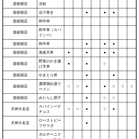
道頓堀店
冷奴
道頓堀店
出汁巻き
●
●
●
道頓堀店
和牛串
和牛串（スパ
道頓堀店
イシー）
道頓堀店
和牛丼
●
●
●
道頓堀店
海老天丼
●
●
●
●
野菜のかき揚
道頓堀店
●
●
☆
げ天丼
道頓堀店
やきとり丼
●
●
濃厚鶏白湯ラ
道頓堀店
☆
☆
●
●
☆
☆
☆
ーメン
道頓堀店
みたらし団子
●
☆
☆
スパイシーナ
天神大名店
☆
☆
●
☆
●
チョス
ローストビー
天神大名店
●
フサラダ
ポルチーニク