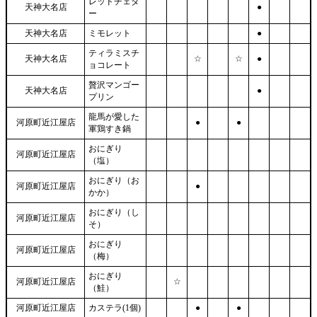
レッドチェダ
天神大名店
●
ー
天神大名店
ミモレット
●
ティラミスチ
天神大名店
☆
☆
●
ョコレート
贅沢マンゴー
天神大名店
●
プリン
龍馬が愛した
河原町近江屋店
●
●
軍鶏すき鍋
おにぎり
河原町近江屋店
（塩）
おにぎり（お
河原町近江屋店
●
かか）
おにぎり（し
河原町近江屋店
そ）
おにぎり
河原町近江屋店
（梅）
おにぎり
河原町近江屋店
☆
（鮭）
河原町近江屋店
カステラ(1個)
●
●