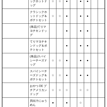
ックホットド
☆
☆
●
●
●
ッグ
クラシックホ
ットドッグ＆
☆
☆
●
●
●
ポテトセット
(単品)てりマ
ヨチキンドッ
●
●
●
グ
てりマヨチキ
ンドッグ＆ポ
●
●
●
テトセット
(単品)スパイ
シーチーズド
☆
☆
●
●
●
ッグ
スパイシーチ
ーズドッグ＆
☆
☆
●
●
●
ポテトセット
おやつ DE プ
チアメリカン
☆
☆
☆
☆
☆
ドッグ
貝出汁にゅう
●
●
☆
めん