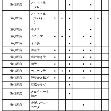
とりもも串
道頓堀店
●
●
（タレ）
とりもも串
道頓堀店
（スパイシ
☆
☆
●
●
☆
ー）
道頓堀店
ホタテ
●
●
道頓堀店
カニカマ
●
●
●
●
●
道頓堀店
イカ姿
●
●
道頓堀店
海老天
●
●
●
●
道頓堀店
出汁巻き天
●
●
●
●
道頓堀店
鶏天
●
●
●
●
道頓堀店
カニカマ天
●
●
●
●
●
道頓堀店
野菜かき揚げ
●
●
☆
道頓堀店
豆腐サラダ
●
きゅうり一本
道頓堀店
●
漬け
冷製バーニャ
道頓堀店
●
カウダ