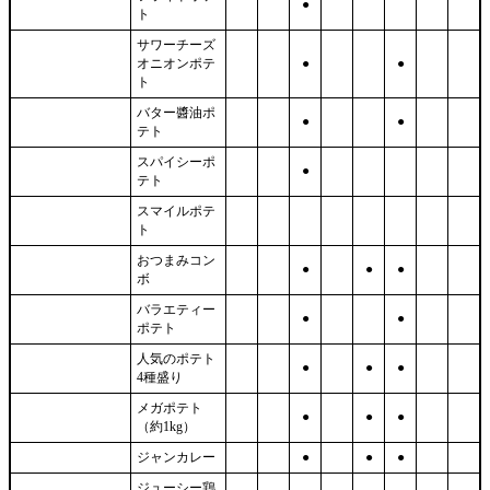
●
ト
サワーチーズ
オニオンポテ
●
●
ト
バター醬油ポ
●
●
テト
スパイシーポ
●
テト
スマイルポテ
ト
おつまみコン
●
●
●
ボ
バラエティー
●
●
ポテト
人気のポテト
●
●
●
4種盛り
メガポテト
●
●
●
（約1kg）
ジャンカレー
●
●
●
ジューシー鶏