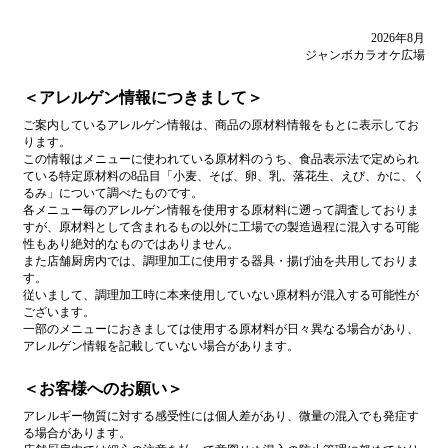
2026年8月
ジャンボカラオケ広場
＜アレルゲン情報につきまして＞
ご案内しているアレルゲン情報は、商品の原材料情報をもとに表示してお
ります。
この情報はメニューに使われている原材料のうち、食品表示法で定められ
ている特定原材料の8品目「小麦、そば、卵、乳、落花生、えび、かに、く
るみ」について調べたものです。
各メニュー毎のアレルゲン情報を使用する原材料に遡って調査しておりま
すが、原材料として含まれるもの以外に工場での製造過程に混入する可能
性もあり絶対的なものではありません。
また店舗厨房内では、調理加工に使用する器具・揚げ油を共用しておりま
す。
従いまして、調理加工時に本来使用していない原材料が混入する可能性が
ございます。
一部のメニューにおきましては使用する原材料が日々異なる場合があり、
アレルゲン情報を記載していない場合があります。
＜お客様へのお願い＞
アレルギー物質に対する感受性には個人差があり、微量の混入でも発症す
る場合があります。