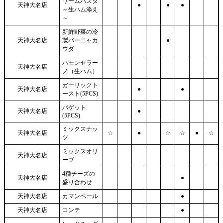
リームパスタ
天神大名店
●
●
●
～生ハム添え
～
新鮮野菜の冷
天神大名店
製バーニャカ
●
ウダ
ハモンセラー
天神大名店
ノ（生ハム）
ガーリックト
天神大名店
●
●
ースト(5PCS)
バゲット
天神大名店
●
(5PCS)
ミックスナッ
天神大名店
☆
●
☆
☆
●
☆
ツ
ミックスオリ
天神大名店
ーブ
4種チーズの
天神大名店
●
盛り合わせ
天神大名店
カマンベール
●
天神大名店
コンテ
●