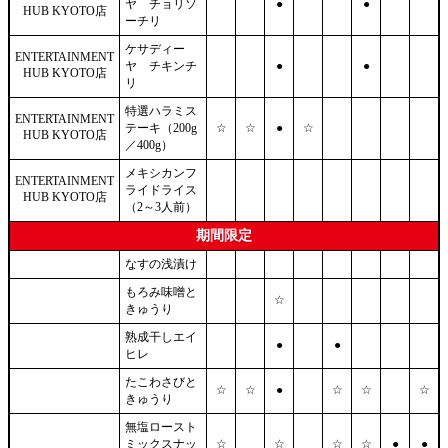
ヤ チョリソ
●
●
HUB KYOTO店
ーチリ
ケサディー
ENTERTAINMENT
ヤ チキンチ
●
●
HUB KYOTO店
リ
特選ハラミス
ENTERTAINMENT
テーキ（200g
☆
☆
●
☆
HUB KYOTO店
／400g）
メキシカンフ
ENTERTAINMENT
ライドライス
HUB KYOTO店
（2～3人前）
期間限定
なすの浅漬け
もろみ味噌と
☆
きゅうり
熟成干しエイ
●
●
ヒレ
たこわさびと
☆
☆
●
☆
☆
☆
きゅうり
無塩ロースト
ミックスナッ
☆
☆
☆
☆
●
●