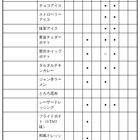
チョコアイス
●
●
ストロベリー
●
●
アイス
抹茶アイス
●
●
黄金チェダー
●
●
●
ポテト
贅沢ホイップ
●
☆
●
ポテト
タルタルチキ
●
●
●
ンカレー
ジャン辛ラー
●
●
メン
とろろ昆布
シーザードレ
●
●
●
ッシング
フライドポテ
ト（UTAO
●
味）
和風ドレッシ
●