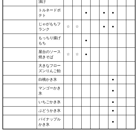
漬け
トルネードポ
●
●
●
テト
じゃがもちフ
☆
☆
●
●
ランク
もっちり揚げ
●
もち
屋台のソース
☆
☆
●
焼きそば
大きなフロー
ズンりんご飴
白桃かき氷
●
マンゴーかき
●
氷
いちごかき氷
●
ぶどうかき氷
●
パイナップル
●
かき氷