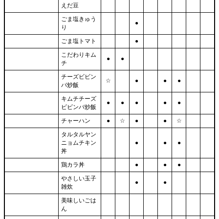
えだ豆
ごま塩きゅう
●
り
ごま塩トマト
●
こだわりキム
●
●
チ
チーズビビン
☆
●
●
●
バ炒飯
キムチチーズ
●
●
●
●
●
ビビンバ炒飯
チャーハン
●
☆
●
●
☆
タルタルヤン
ニョムチキン
●
●
●
丼
鶏カラ丼
●
●
●
やさしい玉子
●
●
雑炊
美味しいごは
ん