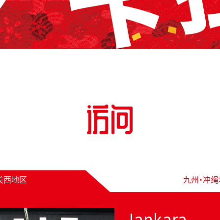
访问
关西地区
九州・冲绳
Jankara